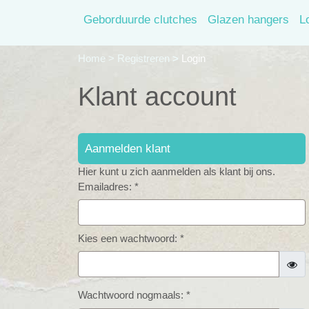
Geborduurde clutches
Glazen hangers
L
Home
>
Registreren
>
Login
Klant account
Aanmelden klant
Hier kunt u zich aanmelden als klant bij ons.
Emailadres: *
Kies een wachtwoord: *
Wachtwoord nogmaals: *