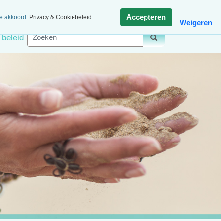
agen retour
Veilig betalen
Accepteren
ee akkoord.
Privacy & Cookiebeleid
Weigeren
 beleid