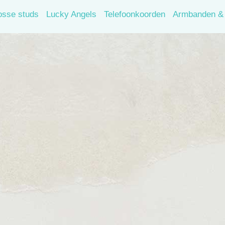
osse studs
Lucky Angels
Telefoonkoorden
Armbanden & 