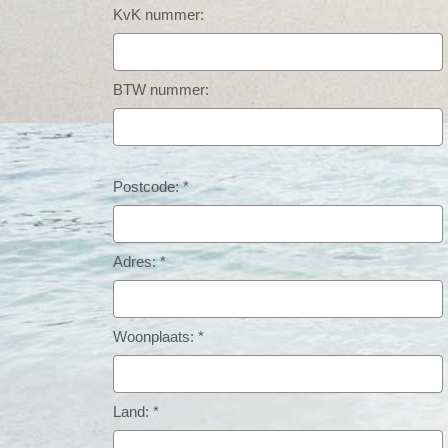
KvK nummer:
BTW nummer:
Postcode: *
Adres: *
Woonplaats: *
Land: *