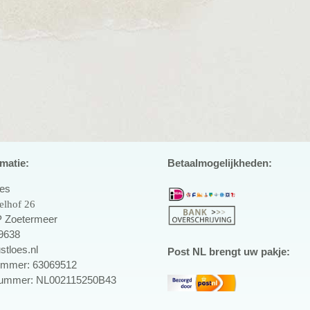
matie:
Betaalmogelijkheden:
oes
elhof 26
 Zoetermeer
9638
stloes.nl
Post NL brengt uw pakje:
mmer: 63069512
ummer: NL002115250B43