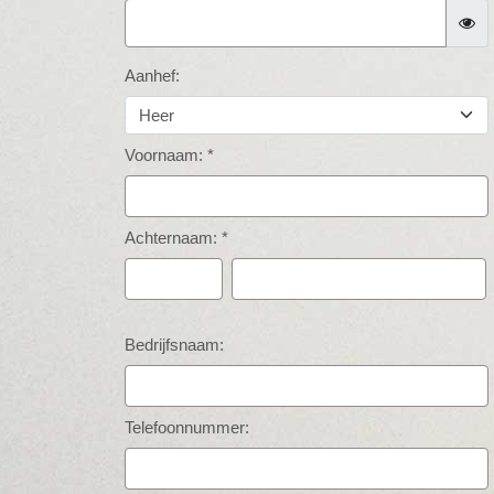
Aanhef:
Voornaam: *
Achternaam: *
Bedrijfsnaam:
Telefoonnummer: