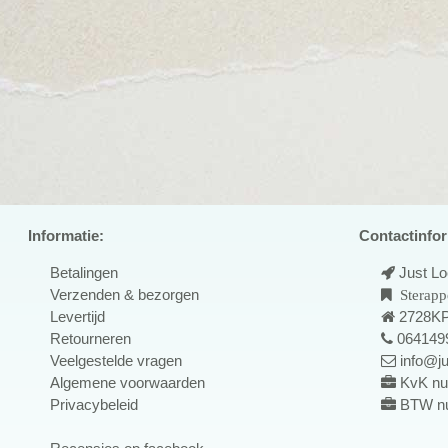
Informatie:
Contactinfor
Betalingen
Just L
Verzenden & bezorgen
Sterapp
Levertijd
2728KP
Retourneren
064149
Veelgestelde vragen
info@ju
Algemene voorwaarden
KvK nu
Privacybeleid
BTW n