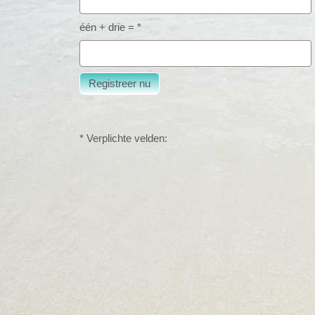
één + drie = *
* Verplichte velden: