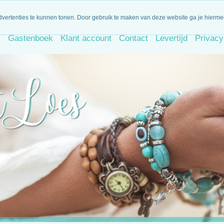
iet goed, geld terug!
Dagelijks nieuwe artikelen
Binnen 14 d
dvertenties te kunnen tonen. Door gebruik te maken van deze website ga je hierm
s
Gastenboek
Klant account
Contact
Levertijd
Privacy