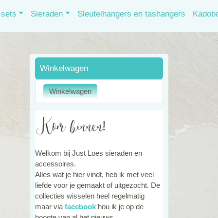
sets
Sieraden
Sleutelhangers en tashangers
Kadob
Winkelwagen
Welkom bij Just Loes sieraden en
accessoires.
Alles wat je hier vindt, heb ik met veel
liefde voor je gemaakt of uitgezocht. De
collecties wisselen heel regelmatig
maar via
facebook
hou ik je op de
hoogte van al het nieuws.