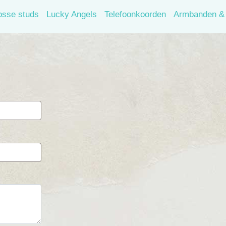
osse studs
Lucky Angels
Telefoonkoorden
Armbanden & 