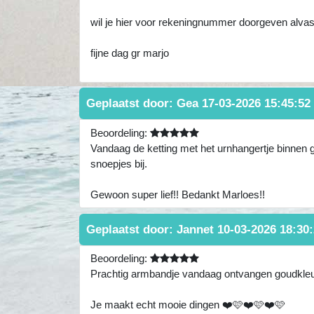
wil je hier voor rekeningnummer doorgeven alva
fijne dag gr marjo
Geplaatst door:
Gea
17-03-2026 15:45:52
Beoordeling:
Vandaag de ketting met het urnhangertje binnen 
snoepjes bij.
Gewoon super lief!! Bedankt Marloes!!
Geplaatst door:
Jannet
10-03-2026 18:30
Beoordeling:
Prachtig armbandje vandaag ontvangen goudkleuri
Je maakt echt mooie dingen ❤️🩷❤️🩷❤️🩷