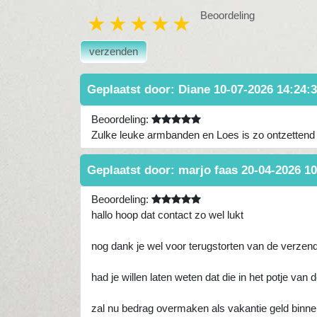
Beoordeling
1 star
2 stars
3 stars
4 stars
5 stars
verzenden
Geplaatst door:
Diane
10-07-2026 14:24:
Beoordeling:
Zulke leuke armbanden en Loes is zo ontzettend li
Geplaatst door:
marjo faas
20-04-2026 10
Beoordeling:
hallo hoop dat contact zo wel lukt
nog dank je wel voor terugstorten van de verzen
had je willen laten weten dat die in het potje van 
zal nu bedrag overmaken als vakantie geld binne