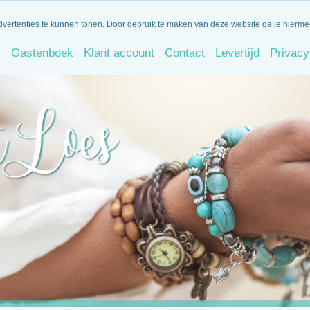
iet goed, geld terug!
Dagelijks nieuwe artikelen
Binnen 14 d
dvertenties te kunnen tonen. Door gebruik te maken van deze website ga je hierm
s
Gastenboek
Klant account
Contact
Levertijd
Privacy