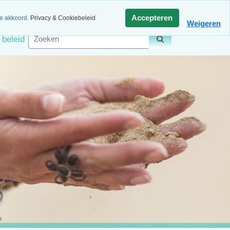
agen retour
Veilig betalen
Accepteren
ee akkoord.
Privacy & Cookiebeleid
Weigeren
 beleid