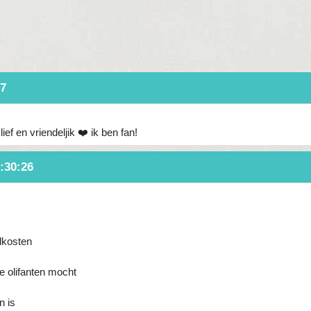
37
ef en vriendeljik ❤️ ik ben fan!
:30:26
dkosten
de olifanten mocht
n is