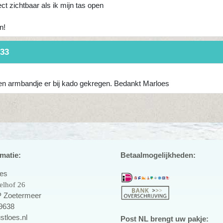
ect zichtbaar als ik mijn tas open
n!
:33
een armbandje er bij kado gekregen. Bedankt Marloes
matie:
Betaalmogelijkheden:
oes
elhof 26
 Zoetermeer
9638
stloes.nl
Post NL brengt uw pakje: