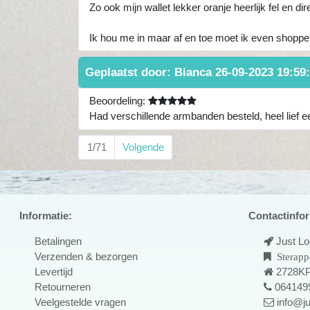
Zo ook mijn wallet lekker oranje heerlijk fel en dir
Ik hou me in maar af en toe moet ik even shoppe
Geplaatst door:
Bianca
26-09-2023 19:59
Beoordeling:
Had verschillende armbanden besteld, heel lief 
1/71
Volgende
Informatie:
Contactinfor
Betalingen
Just L
Verzenden & bezorgen
Sterapp
Levertijd
2728KP
Retourneren
064149
Veelgestelde vragen
info@ju