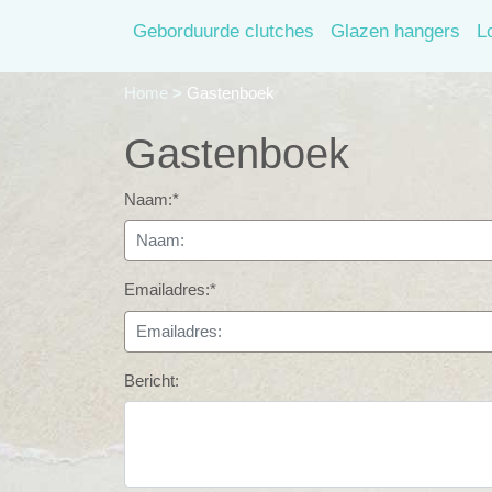
Geborduurde clutches
Glazen hangers
L
Home
>
Gastenboek
Gastenboek
Naam:*
Emailadres:*
Bericht: