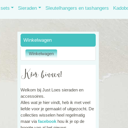
sets
Sieraden
Sleutelhangers en tashangers
Kadob
Winkelwagen
Welkom bij Just Loes sieraden en
accessoires.
Alles wat je hier vindt, heb ik met veel
liefde voor je gemaakt of uitgezocht. De
collecties wisselen heel regelmatig
maar via
facebook
hou ik je op de
hoogte van al het nieuws.