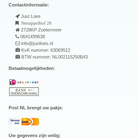
Contactinformatie:
Just Loes
Sterappelhof 26
2728KP Zoetermeer
0641499638
info@justloes.nl
KvK nummer: 63069512
BTW nummer: NL002115250B43
Betaalmogelijkheden:
Post NL brengt uw pakje:
Uw gegevens zijn veilig: