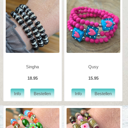
Singha
Qusy
18.95
15.95