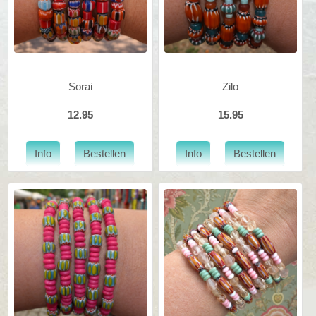
Sorai
Zilo
12.95
15.95