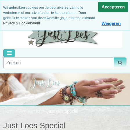
3 Maanden garantie
Niet goed, geld terug!
Dagelijks
Accepteren
Wij gebruiken cookies om de gebruikerservaring te
nieuwe artikelen
Binnen 14 dagen retour
Veilig betalen
verbeteren of om advertenties te kunnen tonen. Door
gebruik te maken van deze website ga je hiermee akkoord.
Weigeren
Privacy & Cookiebeleid
Home
>
Armbanden
>
Just loes special
Just Loes Special