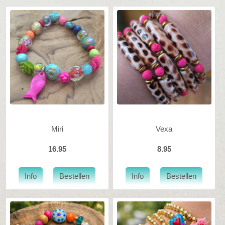
Miri
Vexa
16.95
8.95