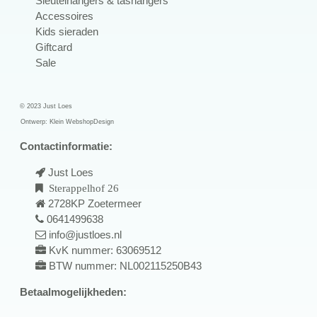
Sleutelhangers & tashangers
Accessoires
Kids sieraden
Giftcard
Sale
© 2023 Just Loes
Ontwerp:
Klein WebshopDesign
Contactinformatie:
Just Loes
Sterappelhof 26
2728KP Zoetermeer
0641499638
info@justloes.nl
KvK nummer: 63069512
BTW nummer: NL002115250B43
Betaalmogelijkheden: