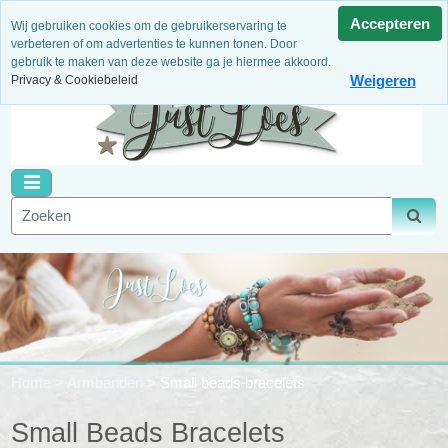
3 Maanden garantie
Niet goed, geld terug!
Dagelijks
Accepteren
Wij gebruiken cookies om de gebruikerservaring te
nieuwe artikelen
Binnen 14 dagen retour
Veilig betalen
verbeteren of om advertenties te kunnen tonen. Door
gebruik te maken van deze website ga je hiermee akkoord.
Weigeren
Privacy & Cookiebeleid
Home
>
Armbanden
>
Small beads bracelets
Small Beads Bracelets