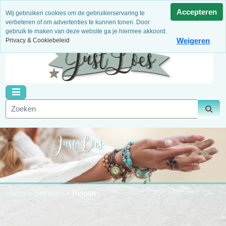
3 Maanden garantie
Niet goed, geld terug!
Dagelijks
Accepteren
Wij gebruiken cookies om de gebruikerservaring te
nieuwe artikelen
Binnen 14 dagen retour
Veilig betalen
verbeteren of om advertenties te kunnen tonen. Door
gebruik te maken van deze website ga je hiermee akkoord.
Weigeren
Privacy & Cookiebeleid
Home
>
Sieraden
>
Ringen