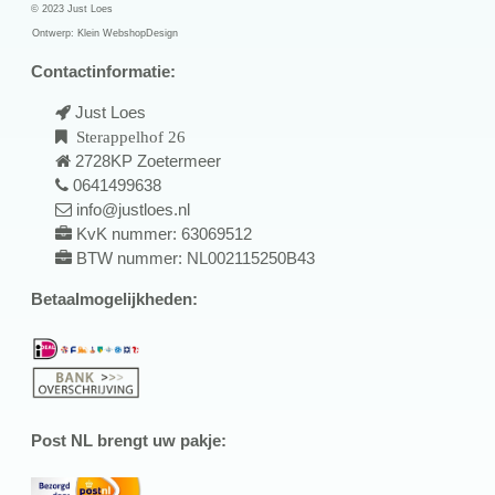
© 2023 Just Loes
Ontwerp:
Klein WebshopDesign
Contactinformatie:
Just Loes
Sterappelhof 26
2728KP Zoetermeer
0641499638
info@justloes.nl
KvK nummer: 63069512
BTW nummer: NL002115250B43
Betaalmogelijkheden:
Post NL brengt uw pakje: