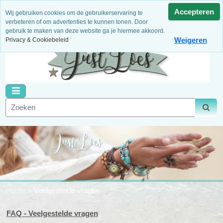
3 Maanden garantie
Niet goed, geld terug!
Dagelijks
Accepteren
Wij gebruiken cookies om de gebruikerservaring te
nieuwe artikelen
Binnen 14 dagen retour
Veilig betalen
verbeteren of om advertenties te kunnen tonen. Door
gebruik te maken van deze website ga je hiermee akkoord.
Weigeren
Privacy & Cookiebeleid
Home
>
Veelgestelde vragen
FAQ - Veelgestelde vragen