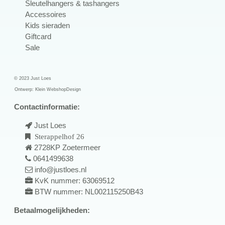
Sleutelhangers & tashangers
Accessoires
Kids sieraden
Giftcard
Sale
© 2023 Just Loes
Ontwerp:
Klein WebshopDesign
Contactinformatie:
Just Loes
Sterappelhof 26
2728KP Zoetermeer
0641499638
info@justloes.nl
KvK nummer: 63069512
BTW nummer: NL002115250B43
Betaalmogelijkheden: