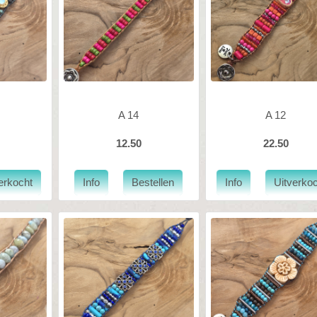
A 14
A 12
12.50
22.50