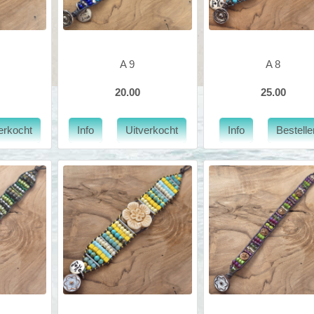
A 9
A 8
20.00
25.00