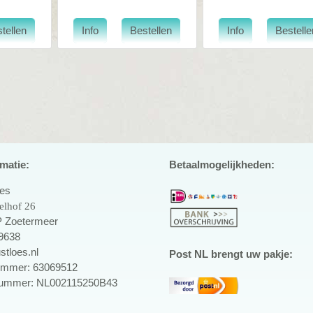
matie:
Betaalmogelijkheden:
oes
elhof 26
 Zoetermeer
9638
stloes.nl
Post NL brengt uw pakje:
mmer: 63069512
ummer: NL002115250B43