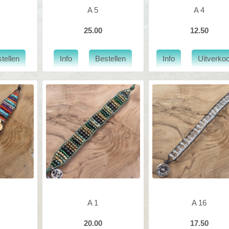
A 5
A 4
25.00
12.50
A 1
A 16
20.00
17.50