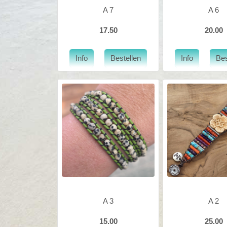
A 7
A 6
17.50
20.00
A 3
A 2
15.00
25.00