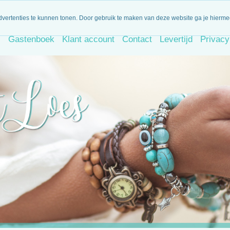
iet goed, geld terug!
Dagelijks nieuwe artikelen
Binnen 14 d
dvertenties te kunnen tonen. Door gebruik te maken van deze website ga je hierm
s
Gastenboek
Klant account
Contact
Levertijd
Privacy