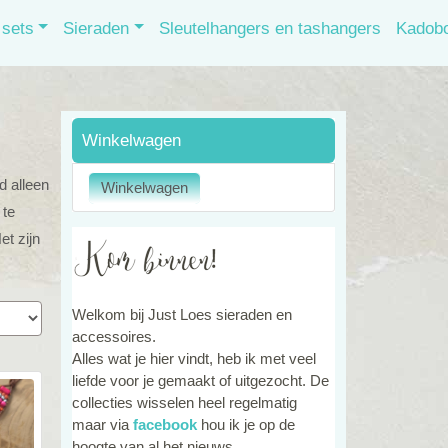
sets
Sieraden
Sleutelhangers en tashangers
Kadob
Winkelwagen
d alleen
 te
et zijn
Welkom bij Just Loes sieraden en
accessoires.
Alles wat je hier vindt, heb ik met veel
liefde voor je gemaakt of uitgezocht. De
collecties wisselen heel regelmatig
maar via
facebook
hou ik je op de
hoogte van al het nieuws.