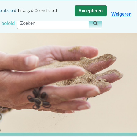
agen retour
Veilig betalen
Accepteren
ee akkoord.
Privacy & Cookiebeleid
Weigeren
 beleid