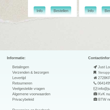
Informatie:
Contactinfor
Betalingen
Just L
Verzenden & bezorgen
Sterapp
Levertijd
2728KP
Retourneren
064149
Veelgestelde vragen
info@ju
Algemene voorwaarden
KvK nu
Privacybeleid
BTW n