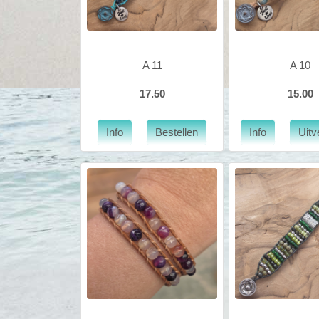
A 11
A 10
17.50
15.00