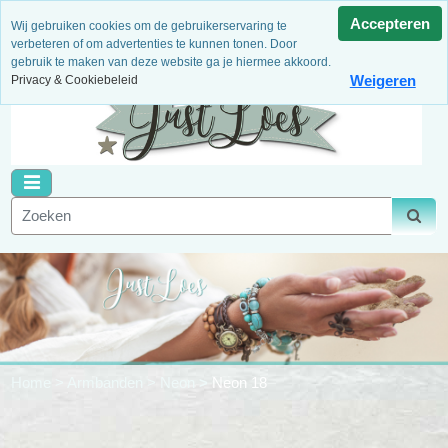
3 Maanden garantie
Niet goed, geld terug!
Dagelijks
Accepteren
Wij gebruiken cookies om de gebruikerservaring te
nieuwe artikelen
Binnen 14 dagen retour
Veilig betalen
verbeteren of om advertenties te kunnen tonen. Door
gebruik te maken van deze website ga je hiermee akkoord.
Weigeren
Privacy & Cookiebeleid
Home
>
Armbanden
>
Neon
>
Neon 18