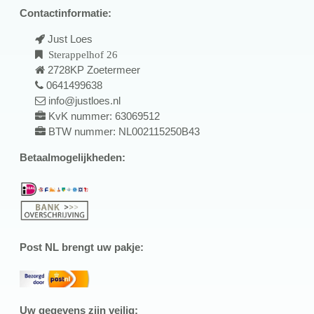
Contactinformatie:
Just Loes
Sterappelhof 26
2728KP Zoetermeer
0641499638
info@justloes.nl
KvK nummer: 63069512
BTW nummer: NL002115250B43
Betaalmogelijkheden:
Post NL brengt uw pakje:
Uw gegevens zijn veilig: