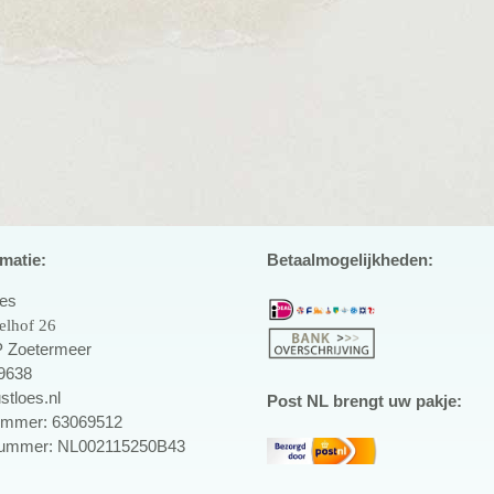
matie:
Betaalmogelijkheden:
oes
elhof 26
 Zoetermeer
9638
stloes.nl
Post NL brengt uw pakje:
mmer: 63069512
ummer: NL002115250B43