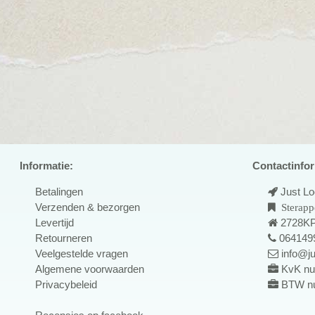
Informatie:
Contactinfor
Betalingen
Just L
Verzenden & bezorgen
Sterapp
Levertijd
2728KP
Retourneren
064149
Veelgestelde vragen
info@ju
Algemene voorwaarden
KvK nu
Privacybeleid
BTW n