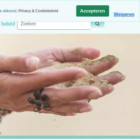
agen retour
Veilig betalen
Accepteren
ee akkoord.
Privacy & Cookiebeleid
Weigeren
 beleid