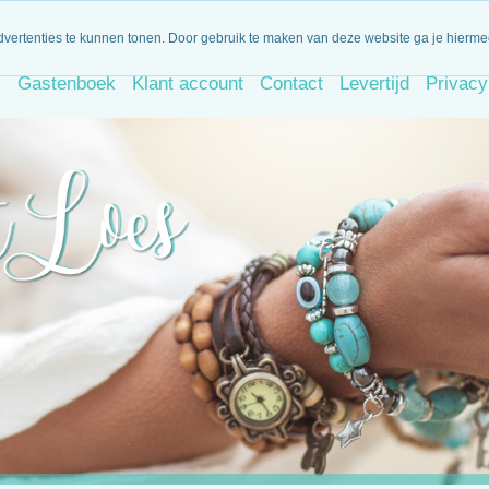
iet goed, geld terug!
Dagelijks nieuwe artikelen
Binnen 14 d
dvertenties te kunnen tonen. Door gebruik te maken van deze website ga je hierm
s
Gastenboek
Klant account
Contact
Levertijd
Privacy