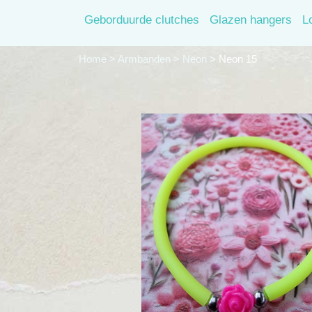
Geborduurde clutches
Glazen hangers
L
Home
>
Armbanden
>
Neon
>
Neon 15