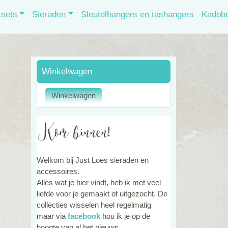
sets
Sieraden
Sleutelhangers en tashangers
Kadob
Winkelwagen
Welkom bij Just Loes sieraden en
accessoires.
Alles wat je hier vindt, heb ik met veel
liefde voor je gemaakt of uitgezocht. De
collecties wisselen heel regelmatig
maar via
facebook
hou ik je op de
hoogte van al het nieuws.