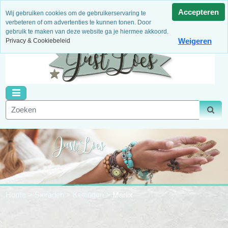
3 Maanden garantie
Niet goed, geld terug!
Dagelijks
Accepteren
Wij gebruiken cookies om de gebruikerservaring te
nieuwe artikelen
Binnen 14 dagen retour
Veilig betalen
verbeteren of om advertenties te kunnen tonen. Door
gebruik te maken van deze website ga je hiermee akkoord.
Weigeren
Privacy & Cookiebeleid
Home
>
Sieraden
>
Kettingen
>
Marlix