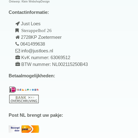
Ontwerp:
Klein WebshopDesign
Contactinformatie:
Just Loes
Sterappelhof 26
2728KP Zoetermeer
0641499638
info@justloes.nl
KvK nummer: 63069512
BTW nummer: NL002115250B43
Betaalmogelijkheden:
Post NL brengt uw pakje: