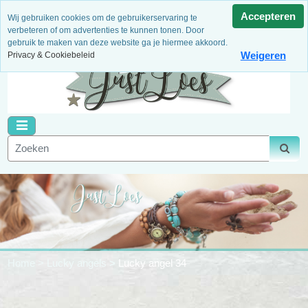
3 Maanden garantie
Niet goed, geld terug!
Dagelijks
Accepteren
Wij gebruiken cookies om de gebruikerservaring te
nieuwe artikelen
Binnen 14 dagen retour
Veilig betalen
verbeteren of om advertenties te kunnen tonen. Door
gebruik te maken van deze website ga je hiermee akkoord.
Weigeren
Privacy & Cookiebeleid
Home
>
Lucky angels
>
Lucky angel 34