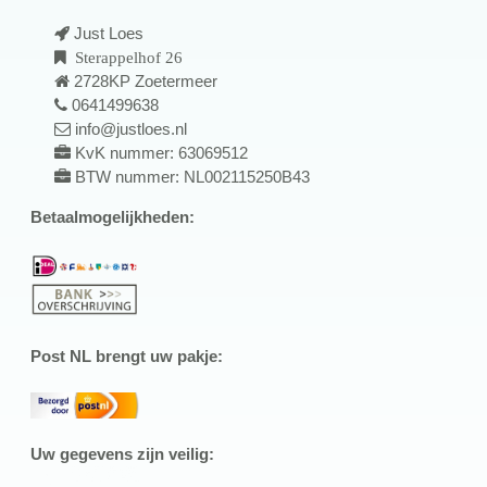
Just Loes
Sterappelhof 26
2728KP Zoetermeer
0641499638
info@justloes.nl
KvK nummer: 63069512
BTW nummer: NL002115250B43
Betaalmogelijkheden:
Post NL brengt uw pakje:
Uw gegevens zijn veilig: