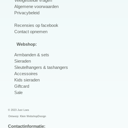
Veelgestelde vragen
Algemene voorwaarden
Privacybeleid
R
ecensies op facebook
Contact opnemen
Webshop:
Armbanden & sets
Sieraden
Sleutelhangers & tashangers
Accessoires
Kids sieraden
Giftcard
Sale
© 2023 Just Loes
Ontwerp:
Klein WebshopDesign
Contactinformatie: