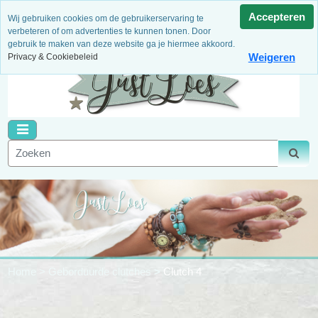
3 Maanden garantie
Niet goed, geld terug!
Dagelijks
Accepteren
Wij gebruiken cookies om de gebruikerservaring te
nieuwe artikelen
Binnen 14 dagen retour
Veilig betalen
verbeteren of om advertenties te kunnen tonen. Door
gebruik te maken van deze website ga je hiermee akkoord.
Weigeren
Privacy & Cookiebeleid
Home
>
Geborduurde clutches
>
Clutch 4