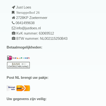
Just Loes
Sterappelhof 26
2728KP Zoetermeer
0641499638
info@justloes.nl
KvK nummer: 63069512
BTW nummer: NL002115250B43
Betaalmogelijkheden:
Post NL brengt uw pakje:
Uw gegevens zijn veilig: