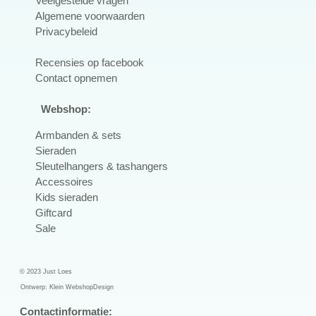
Veelgestelde vragen
Algemene voorwaarden
Privacybeleid
R
ecensies op facebook
Contact opnemen
Webshop:
Armbanden & sets
Sieraden
Sleutelhangers & tashangers
Accessoires
Kids sieraden
Giftcard
Sale
© 2023 Just Loes
Ontwerp:
Klein WebshopDesign
Contactinformatie: