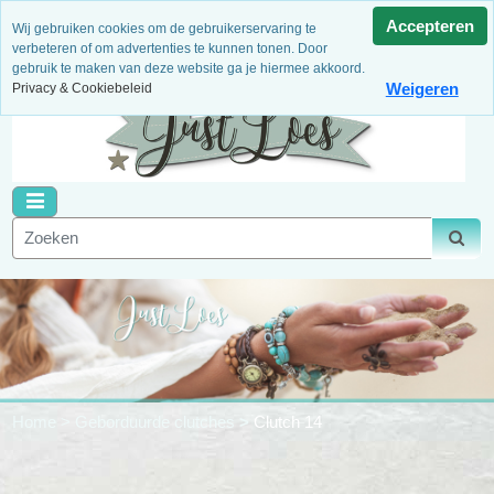
3 Maanden garantie
Niet goed, geld terug!
Dagelijks
Accepteren
Wij gebruiken cookies om de gebruikerservaring te
nieuwe artikelen
Binnen 14 dagen retour
Veilig betalen
verbeteren of om advertenties te kunnen tonen. Door
gebruik te maken van deze website ga je hiermee akkoord.
Weigeren
Privacy & Cookiebeleid
Home
>
Geborduurde clutches
>
Clutch 14