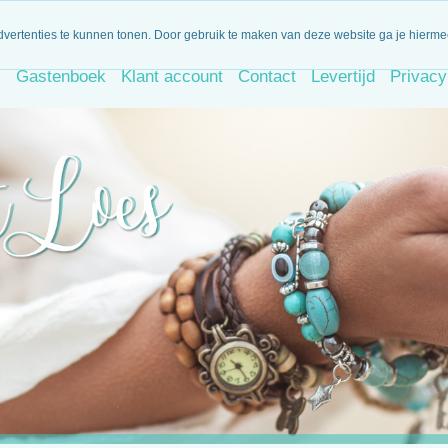
iet goed, geld terug!
Dagelijks nieuwe artikelen
Binnen 14 d
dvertenties te kunnen tonen. Door gebruik te maken van deze website ga je hierm
s
Gastenboek
Klant account
Contact
Levertijd
Privacy