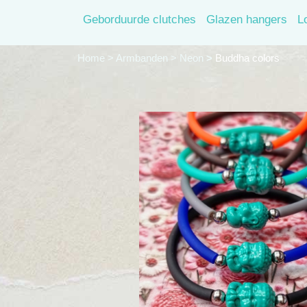
Geborduurde clutches
Glazen hangers
L
Home
>
Armbanden
>
Neon
>
Buddha colors