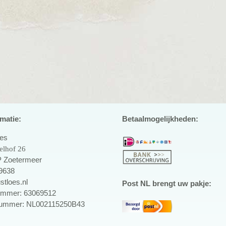
matie:
Betaalmogelijkheden:
oes
elhof 26
 Zoetermeer
9638
stloes.nl
Post NL brengt uw pakje:
mmer: 63069512
ummer: NL002115250B43