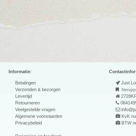
Informatie:
Contactinfor
Betalingen
Just L
Verzenden & bezorgen
Sterapp
Levertijd
2728KP
Retourneren
064149
Veelgestelde vragen
info@ju
Algemene voorwaarden
KvK nu
Privacybeleid
BTW n