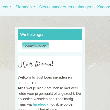
sets
Sieraden
Sleutelhangers en tashangers
Kadob
Winkelwagen
Welkom bij Just Loes sieraden en
accessoires.
Alles wat je hier vindt, heb ik met veel
liefde voor je gemaakt of uitgezocht. De
collecties wisselen heel regelmatig
maar via
facebook
hou ik je op de
hoogte van al het nieuws.