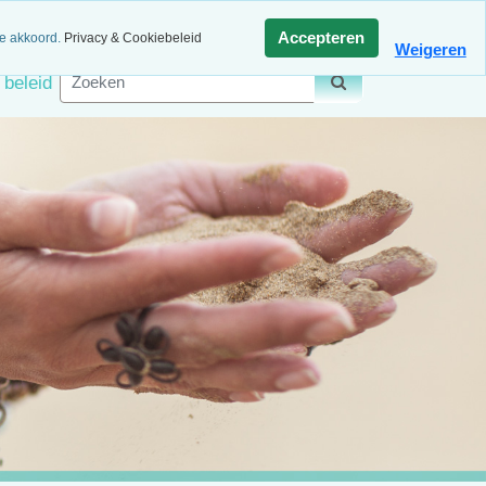
agen retour
Veilig betalen
Accepteren
ee akkoord.
Privacy & Cookiebeleid
Weigeren
 beleid